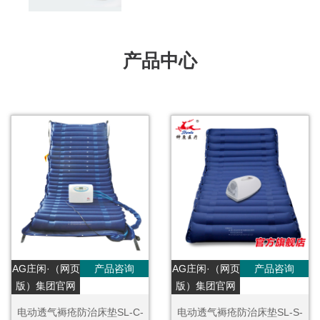
产品中心
AG庄闲·（网页
产品咨询
AG庄闲·（网页
产品咨询
版）集团官网
版）集团官网
电动透气褥疮防治床垫SL-C-
电动透气褥疮防治床垫SL-S-