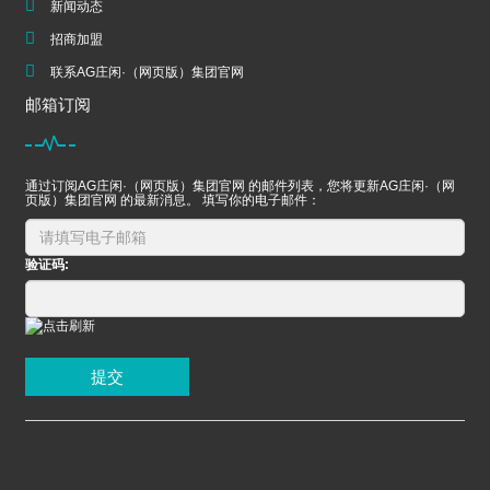
新闻动态
招商加盟
联系AG庄闲·（网页版）集团官网
邮箱订阅
通过订阅AG庄闲·（网页版）集团官网 的邮件列表，您将更新AG庄闲·（网
页版）集团官网 的最新消息。 填写你的电子邮件：
验证码:
提交